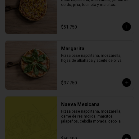
cerdo, piña, tocineta y maicitos.
$51.750
Margarita
Pizza base napolitana, mozzarella, 
hojas de albahaca y aceite de oliva.
$37.750
Nueva Mexicana
Pizza base napolitana, mozzarella, 
carne de res molida, maicitos, 
jalapeños, cebolla morada, cebolla 
blanca, cilantro, todo finamente picado 
y finalizada con toque de sour cream.
$50.400