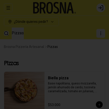
Abrir menu de navegación
Login
¿Dónde quieres pedir?
Pizzas
Brosna Pizzería Artesanal
Pizzas
Pizzas
Biella pizza
Base napolitana, queso mozzarella, 
jamón ahumado de cerdo, tocineta 
caramelizada, tomate en julianas, 
cebolla morada y pimentón finamente 
picado.
$53.000