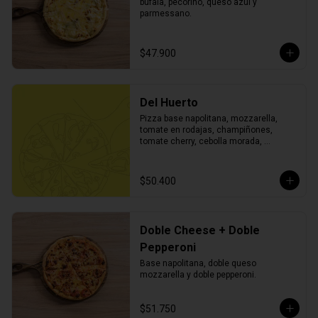
búfala, pecorino, queso azul y 
parmessano.
$47.900
Del Huerto
Pizza base napolitana, mozzarella, 
tomate en rodajas, champiñones, 
tomate cherry, cebolla morada, 
pimentón, aceitunas negras, albahaca y 
orégano.
$50.400
Doble Cheese + Doble
Pepperoni
Base napolitana, doble queso 
mozzarella y doble pepperoni.
$51.750