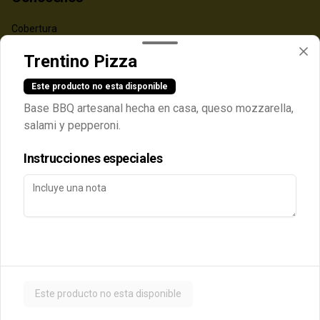
Cobertura
Términos y condiciones
Trentino Pizza
Política de privacidad
Este producto no esta disponible
Redes sociales
Base BBQ artesanal hecha en casa, queso mozzarella,
salami y pepperoni.
Instagram
Instrucciones especiales
Mi cuenta
Pedir
Iniciar sesión
Powered by
Este producto no esta disponible