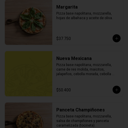
Margarita
Pizza base napolitana, mozzarella, 
hojas de albahaca y aceite de oliva.
$37.750
Nueva Mexicana
Pizza base napolitana, mozzarella, 
carne de res molida, maicitos, 
jalapeños, cebolla morada, cebolla 
blanca, cilantro, todo finamente picado 
y finalizada con toque de sour cream.
$50.400
Panceta Champiñones
Pizza base napolitana, mozzarella, 
salsa de champiñones y panceta 
caramelizada (tocineta).