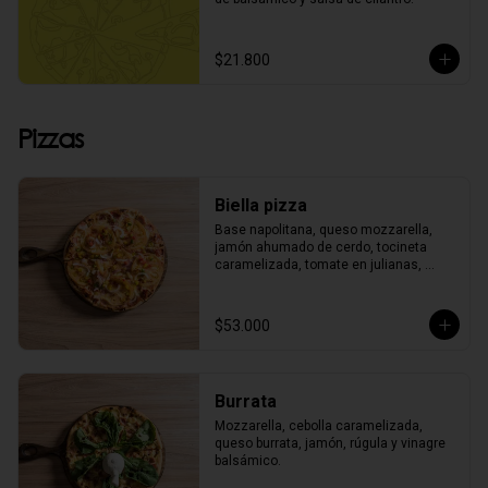
$21.800
Pizzas
Biella pizza
Base napolitana, queso mozzarella, 
jamón ahumado de cerdo, tocineta 
caramelizada, tomate en julianas, 
cebolla morada y pimentón finamente 
picado.
$53.000
Burrata
Mozzarella, cebolla caramelizada, 
queso burrata, jamón, rúgula y vinagre 
balsámico.