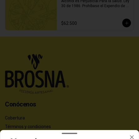
Alcohol es Perjudicial Para la Salud. Ley 
30 de 1986. Prohíbase el Expendio de 
Bebidas Embriagantes a Menores de 
Edad y Mujeres Embarazadas. Ley 124 
de 1994
$62.500
Conócenos
Cobertura
Términos y condiciones
Política de privacidad