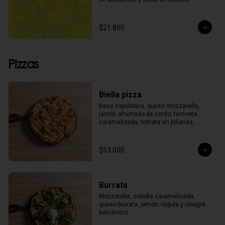
$21.800
Pizzas
Biella pizza
Base napolitana, queso mozzarella, 
jamón ahumado de cerdo, tocineta 
caramelizada, tomate en julianas, 
cebolla morada y pimentón finamente 
picado.
$53.000
Burrata
Mozzarella, cebolla caramelizada, 
queso burrata, jamón, rúgula y vinagre 
balsámico.