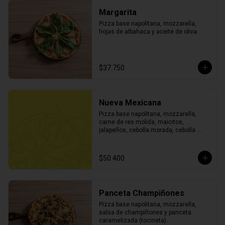
Margarita
Pizza base napolitana, mozzarella, 
hojas de albahaca y aceite de oliva.
$37.750
Nueva Mexicana
Pizza base napolitana, mozzarella, 
carne de res molida, maicitos, 
jalapeños, cebolla morada, cebolla 
blanca, cilantro, todo finamente picado 
y finalizada con toque de sour cream.
$50.400
Panceta Champiñones
Pizza base napolitana, mozzarella, 
salsa de champiñones y panceta 
caramelizada (tocineta).