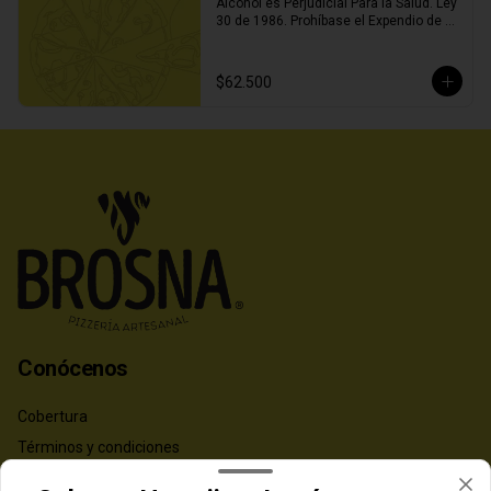
Alcohol es Perjudicial Para la Salud. Ley 
30 de 1986. Prohíbase el Expendio de 
Bebidas Embriagantes a Menores de 
Edad y Mujeres Embarazadas. Ley 124 
de 1994
$62.500
Conócenos
Cobertura
Términos y condiciones
Política de privacidad