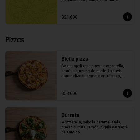
$21.800
Pizzas
Biella pizza
Base napolitana, queso mozzarella, 
jamón ahumado de cerdo, tocineta 
caramelizada, tomate en julianas, 
cebolla morada y pimentón finamente 
picado.
$53.000
Burrata
Mozzarella, cebolla caramelizada, 
queso burrata, jamón, rúgula y vinagre 
balsámico.