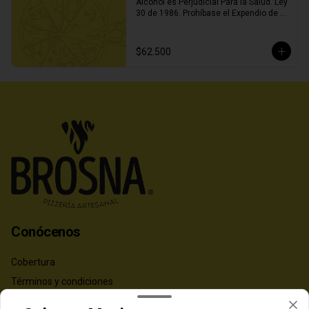
Alcohol es Perjudicial Para la Salud. Ley 
30 de 1986. Prohíbase el Expendio de 
Bebidas Embriagantes a Menores de 
Edad y Mujeres Embarazadas. Ley 124 
de 1994
$62.500
Conócenos
Cobertura
Términos y condiciones
Política de privacidad