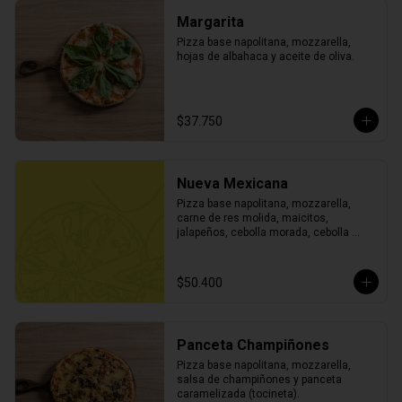
Margarita
Pizza base napolitana, mozzarella, 
hojas de albahaca y aceite de oliva.
$37.750
Nueva Mexicana
Pizza base napolitana, mozzarella, 
carne de res molida, maicitos, 
jalapeños, cebolla morada, cebolla 
blanca, cilantro, todo finamente picado 
y finalizada con toque de sour cream.
$50.400
Panceta Champiñones
Pizza base napolitana, mozzarella, 
salsa de champiñones y panceta 
caramelizada (tocineta).